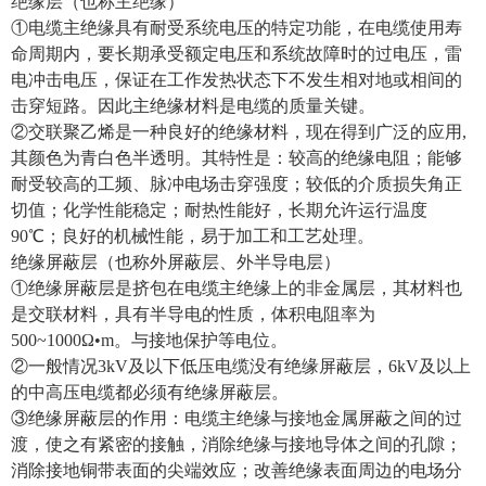
绝缘层（也称主绝缘）
①电缆主绝缘具有耐受系统电压的特定功能，在电缆使用寿
命周期内，要长期承受额定电压和系统故障时的过电压，雷
电冲击电压，保证在工作发热状态下不发生相对地或相间的
击穿短路。因此主绝缘材料是电缆的质量关键。
②交联聚乙烯是一种良好的绝缘材料，现在得到广泛的应用,
其颜色为青白色半透明。其特性是：较高的绝缘电阻；能够
耐受较高的工频、脉冲电场击穿强度；较低的介质损失角正
切值；化学性能稳定；耐热性能好，长期允许运行温度
90℃；良好的机械性能，易于加工和工艺处理。
绝缘屏蔽层（也称外屏蔽层、外半导电层）
①绝缘屏蔽层是挤包在电缆主绝缘上的非金属层，其材料也
是交联材料，具有半导电的性质，体积电阻率为
500~1000Ω•m。与接地保护等电位。
②一般情况3kV及以下低压电缆没有绝缘屏蔽层，6kV及以上
的中高压电缆都必须有绝缘屏蔽层。
③绝缘屏蔽层的作用：电缆主绝缘与接地金属屏蔽之间的过
渡，使之有紧密的接触，消除绝缘与接地导体之间的孔隙；
消除接地铜带表面的尖端效应；改善绝缘表面周边的电场分