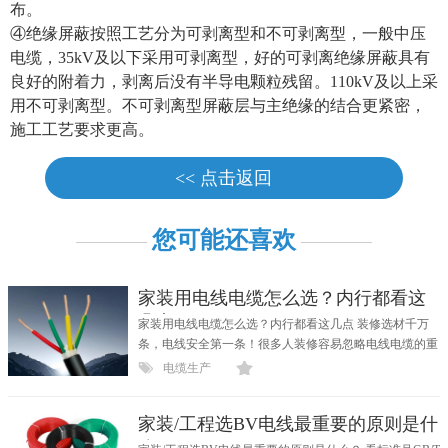
布。
④绝缘屏蔽按照工艺分为可剥离型和不可剥离型，一般中压
电缆，35kV及以下采用可剥离型，好的可剥离绝缘屏蔽具有
良好的附着力，剥离后没有半导电颗粒残留。110kV及以上采
用不可剥离型。不可剥离型屏蔽层与主绝缘的结合更紧密，
施工工艺要求更高。
<< 点击返回
您可能还喜欢
家装用电线电缆怎么选？内行都看这
几点
家装用电线电缆怎么选？内行都看这几点 装修选材千万
条，电线安全第一条！很多人装修容易忽略电线电缆的重
要性...
电缆生产
家装/工程选BV电线最重要的原则是什
么？