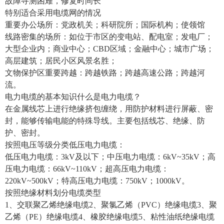
故障寻测困难，修复时间长
特别适合采用电缆网的情况
重要办公场所：党政机关；科研院所；国际机构；使领馆
线路密集的场所：如位于市区的变电站、配电室；发电厂；
大型企业内；商业中心；CBD区域；金融中心；城市广场；
高层建筑；居民小区风景名胜；
文物保护区重要跨越：跨越铁路；跨越高速公路；跨越河
流。
电力电缆的基本知识什么是电力电缆？
在金属线芯上进行绝缘挤包缠绕，用防护材料进行屏蔽、密
封，能够传输电能的特殊导线。主要包括线芯、绝缘、防
护、密封。
按照电压等级分类低压电力电缆：
低压电力电缆：3kV及以下；中压电力电缆：6kV~35kV；高
压电力电缆：66kV~110kV；超高压电力电缆：
220kV~500kV；特高压电力电缆：750kV；1000kV。
按照绝缘材料划分电缆类型
1、交联聚乙烯绝缘电缆2、聚氯乙烯（PVC）绝缘电缆3、聚
乙烯（PE）绝缘电缆4、橡胶绝缘电缆5、粘性油纸绝缘电缆