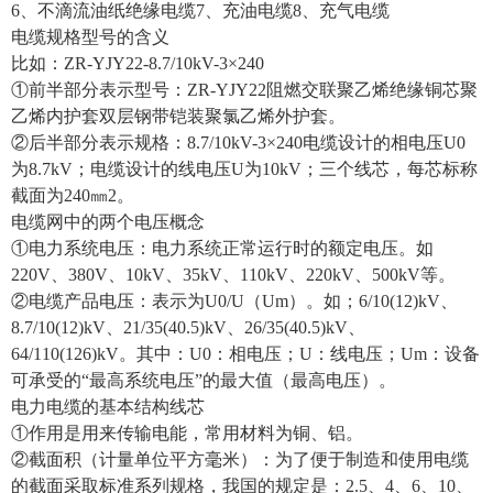
6、不滴流油纸绝缘电缆7、充油电缆8、充气电缆
电缆规格型号的含义
比如：ZR-YJY22-8.7/10kV-3×240
①前半部分表示型号：ZR-YJY22阻燃交联聚乙烯绝缘铜芯聚
乙烯内护套双层钢带铠装聚氯乙烯外护套。
②后半部分表示规格：8.7/10kV-3×240电缆设计的相电压U0
为8.7kV；电缆设计的线电压U为10kV；三个线芯，每芯标称
截面为240㎜2。
电缆网中的两个电压概念
①电力系统电压：电力系统正常运行时的额定电压。如
220V、380V、10kV、35kV、110kV、220kV、500kV等。
②电缆产品电压：表示为U0/U（Um）。如；6/10(12)kV、
8.7/10(12)kV、21/35(40.5)kV、26/35(40.5)kV、
64/110(126)kV。其中：U0：相电压；U：线电压；Um：设备
可承受的“最高系统电压”的最大值（最高电压）。
电力电缆的基本结构线芯
①作用是用来传输电能，常用材料为铜、铝。
②截面积（计量单位平方毫米）：为了便于制造和使用电缆
的截面采取标准系列规格，我国的规定是：2.5、4、6、10、