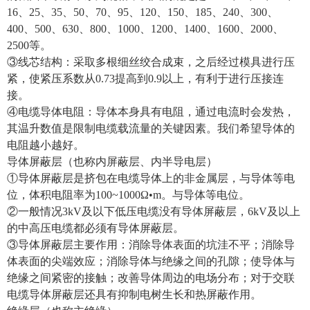
16、25、35、50、70、95、120、150、185、240、300、
400、500、630、800、1000、1200、1400、1600、2000、
2500等。
③线芯结构：采取多根细丝绞合成束，之后经过模具进行压
紧，使紧压系数从0.73提高到0.9以上，有利于进行压接连
接。
④电缆导体电阻：导体本身具有电阻，通过电流时会发热，
其温升数值是限制电缆载流量的关键因素。我们希望导体的
电阻越小越好。
导体屏蔽层（也称内屏蔽层、内半导电层）
①导体屏蔽层是挤包在电缆导体上的非金属层，与导体等电
位，体积电阻率为100~1000Ω•m。与导体等电位。
②一般情况3kV及以下低压电缆没有导体屏蔽层，6kV及以上
的中高压电缆都必须有导体屏蔽层。
③导体屏蔽层主要作用：消除导体表面的坑洼不平；消除导
体表面的尖端效应；消除导体与绝缘之间的孔隙；使导体与
绝缘之间紧密的接触；改善导体周边的电场分布；对于交联
电缆导体屏蔽层还具有抑制电树生长和热屏蔽作用。